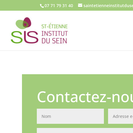
07 71 79 31 40
saintetienneinstitutdu
Contactez-no